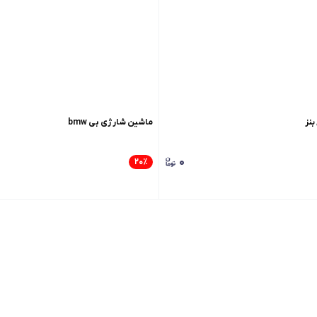
نز
ماشین شارژی بی bmw
۰
۰
۲۰
٪